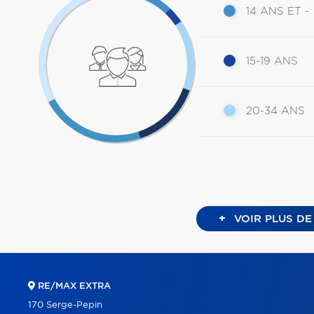
14 ANS ET -
15-19 ANS
20-34 ANS
+
VOIR PLUS DE
RE/MAX EXTRA
170 Serge-Pepin