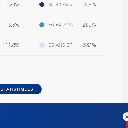
12.1%
14.6%
35-49 ANS
3.5%
21.9%
50-64 ANS
14.8%
33.1%
65 ANS ET +
 STATISTIQUES