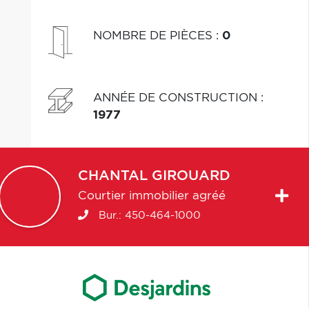
NOMBRE DE PIÈCES
:
0
ANNÉE DE CONSTRUCTION
:
1977
CHANTAL
GIROUARD
Courtier immobilier agréé
Bur.:
450-464-1000