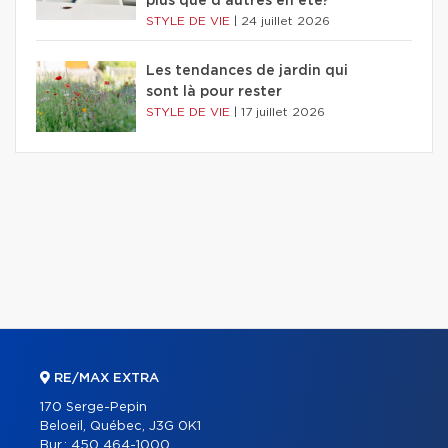
plus que d'autres en été?
STYLE DE VIE
|
24 juillet 2026
Les tendances de jardin qui
sont là pour rester
STYLE DE VIE
|
17 juillet 2026
RE/MAX EXTRA
170 Serge-Pepin
Beloeil, Québec, J3G 0K1
Bur.:
450 464-1000