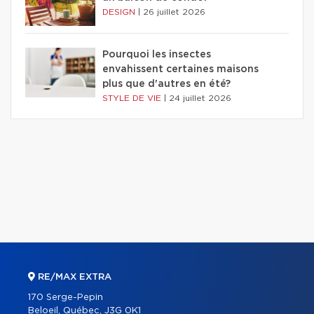
DESIGN
|
26 juillet 2026
Pourquoi les insectes
envahissent certaines maisons
plus que d'autres en été?
STYLE DE VIE
|
24 juillet 2026
RE/MAX EXTRA
170 Serge-Pepin
Beloeil, Québec, J3G 0K1